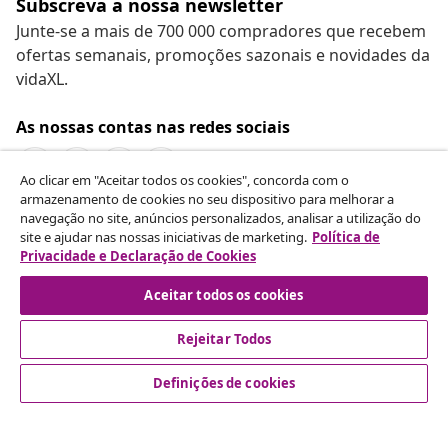
Subscreva a nossa newsletter
Junte-se a mais de 700 000 compradores que recebem
ofertas semanais, promoções sazonais e novidades da
vidaXL.
As nossas contas nas redes sociais
Ao clicar em "Aceitar todos os cookies", concorda com o
armazenamento de cookies no seu dispositivo para melhorar a
navegação no site, anúncios personalizados, analisar a utilização do
Rescindir o contrato
site e ajudar nas nossas iniciativas de marketing.
Política de
Envie um pedido de rescisão da sua encomenda.
Privacidade e Declaração de Cookies
Aceitar todos os cookies
Rescindir o contrato
Rejeitar Todos
Definições de cookies
Atendimento ao cliente
Empresas