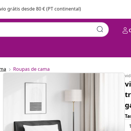
vio grátis desde 80 € (PT continental)
ama
Roupas de cama
vi
v
t
g
Ta