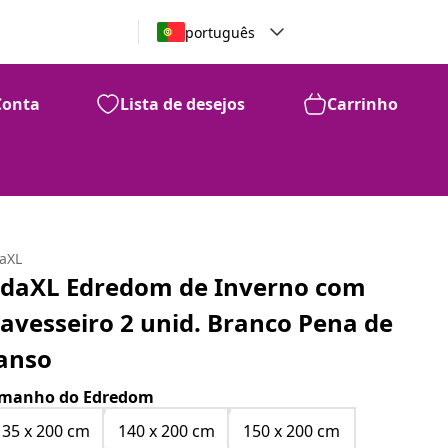
português
Conta
Lista de desejos
Carrinho
daXL
idaXL Edredom de Inverno com
ravesseiro 2 unid. Branco Pena de
anso
manho do Edredom
135 x 200 cm
140 x 200 cm
150 x 200 cm