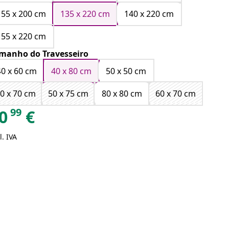
155 x 200 cm
135 x 220 cm
140 x 220 cm
155 x 220 cm
manho do Travesseiro
40 x 60 cm
40 x 80 cm
50 x 50 cm
0 x 70 cm
50 x 75 cm
80 x 80 cm
60 x 70 cm
99
0
€
l. IVA