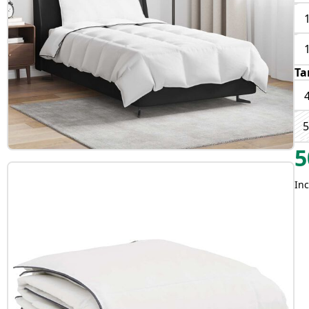
Ta
5
5
Inc