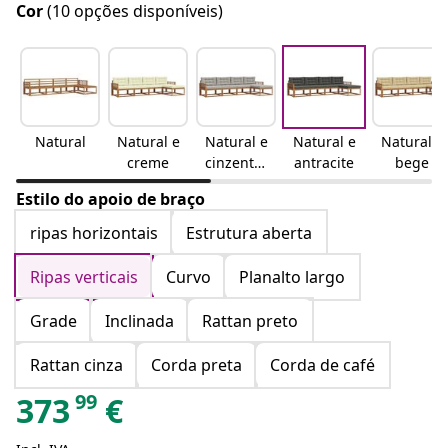
Cor
(10 opções disponíveis)
Natural
Natural e
Natural e
Natural e
Natural e
creme
cinzento-
antracite
bege
claro
Estilo do apoio de braço
ripas horizontais
Estrutura aberta
Ripas verticais
Curvo
Planalto largo
Grade
Inclinada
Rattan preto
Rattan cinza
Corda preta
Corda de café
99
373
€