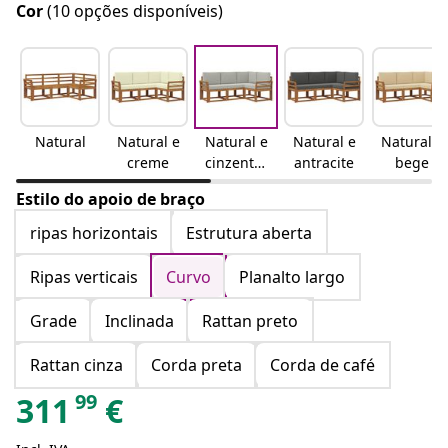
Cor
(10 opções disponíveis)
Natural
Natural e
Natural e
Natural e
Natural e
creme
cinzento-
antracite
bege
claro
Estilo do apoio de braço
ripas horizontais
Estrutura aberta
Ripas verticais
Curvo
Planalto largo
Grade
Inclinada
Rattan preto
Rattan cinza
Corda preta
Corda de café
99
311
€