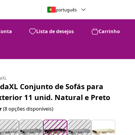
português
Conta
Lista de desejos
Carrinho
99
658
€
daXL
idaXL Conjunto de Sofás para
xterior 11 unid. Natural e Preto
r
(8 opções disponíveis)