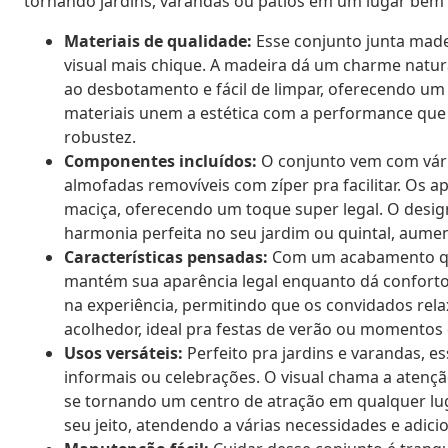
tornando jardins, varandas ou pátios em um lugar bem 
Materiais de qualidade:
Esse conjunto junta made
visual mais chique. A madeira dá um charme natural
ao desbotamento e fácil de limpar, oferecendo um t
materiais unem a estética com a performance que
robustez.
Componentes incluídos:
O conjunto vem com vár
almofadas removíveis com zíper pra facilitar. Os a
maciça, oferecendo um toque super legal. O des
harmonia perfeita no seu jardim ou quintal, aume
Características pensadas:
Com um acabamento que
mantém sua aparência legal enquanto dá conforto
na experiência, permitindo que os convidados re
acolhedor, ideal pra festas de verão ou momentos
Usos versáteis:
Perfeito pra jardins e varandas, es
informais ou celebrações. O visual chama a atenç
se tornando um centro de atração em qualquer lu
seu jeito, atendendo a várias necessidades e adici