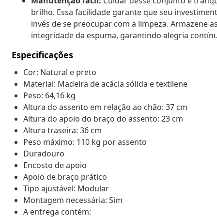
Manutenção fácil:
Cuidar desse conjunto é tranq
brilho. Essa facilidade garante que seu investimen
invés de se preocupar com a limpeza. Armazene a
integridade da espuma, garantindo alegria contín
Especificações
Cor: Natural e preto
Material: Madeira de acácia sólida e textilene
Peso: 64,16 kg
Altura do assento em relação ao chão: 37 cm
Altura do apoio do braço do assento: 23 cm
Altura traseira: 36 cm
Peso máximo: 110 kg por assento
Duradouro
Encosto de apoio
Apoio de braço prático
Tipo ajustável: Modular
Montagem necessária: Sim
A entrega contém: