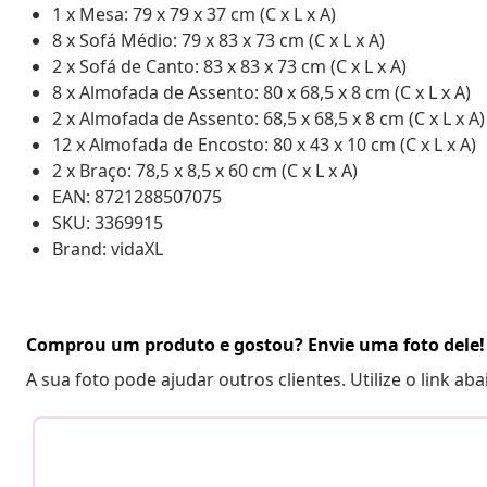
1 x Mesa: 79 x 79 x 37 cm (C x L x A)
8 x Sofá Médio: 79 x 83 x 73 cm (C x L x A)
2 x Sofá de Canto: 83 x 83 x 73 cm (C x L x A)
8 x Almofada de Assento: 80 x 68,5 x 8 cm (C x L x A)
2 x Almofada de Assento: 68,5 x 68,5 x 8 cm (C x L x A)
12 x Almofada de Encosto: 80 x 43 x 10 cm (C x L x A)
2 x Braço: 78,5 x 8,5 x 60 cm (C x L x A)
EAN: 8721288507075
SKU: 3369915
Brand: vidaXL
Comprou um produto e gostou? Envie uma foto dele!
A sua foto pode ajudar outros clientes. Utilize o link ab