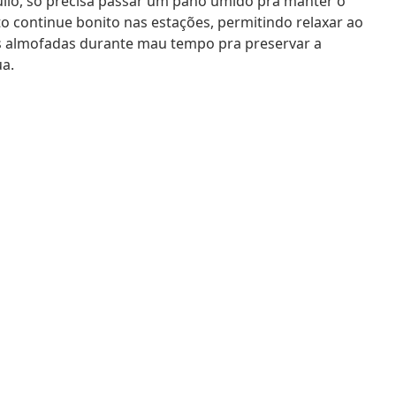
uilo, só precisa passar um pano úmido pra manter o
to continue bonito nas estações, permitindo relaxar ao
s almofadas durante mau tempo pra preservar a
ua.