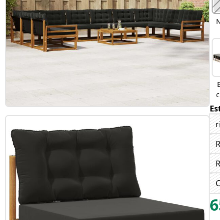
N
c
Es
r
R
R
C
6