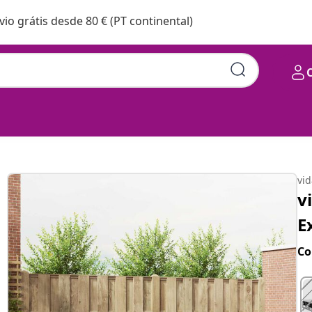
vio grátis desde 80 € (PT continental)
 unid. Natural e Preto
vi
v
E
Co