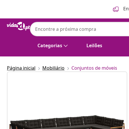
Anterior
Seguinte
En
vidaXL
vidaXL Conjunto de Sofás para Exterior 11
Categorias
Leilões
Página inicial
Mobiliário
Conjuntos de móveis