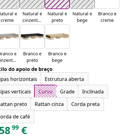
atural e
Natural e
Natural e
Natural e
Branco e
creme
cinzento-
preto
bege
creme
claro
Branco e
Branco e
Branco e
inzento-
preto
bege
claro
tilo do apoio de braço
ipas horizontais
Estrutura aberta
ipas verticais
Curvo
Grade
Inclinada
attan preto
Rattan cinza
Corda preta
orda de café
99
58
€