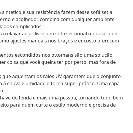
 sintético e sua resistência fazem desse sofá set a
oderno e acolhedor combina com qualquer ambiente
dados complicados.
ra relaxar ao ar livre: um sofá seccional modular que
 como ajustes manuais nos braços e encosto oferecem
ntos escondidos nos ottomans são uma solução
r coisa que você queira ter por perto, mas fora de
s que aguentam os raios UV garantem que o conjunto
cia à chuva e umidade o torna super prático. Uma capa
o.
have de fenda e mais uma pessoa, tornando tudo bem
rfeito para quem curte o estilo moderno e precisa de