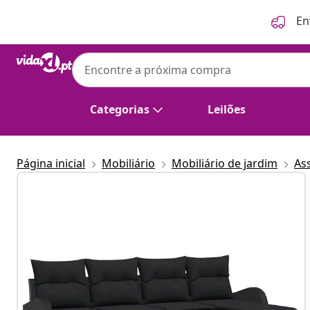
Anterior
Seguinte
En
Categorias
Leilões
Página inicial
Mobiliário
Mobiliário de jardim
As