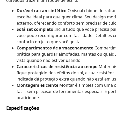
curvados trazem um toque de estilo.
Durável rattan sintético
O visual chique do rattan
escolha ideal para qualquer clima. Seu design m
externo, oferecendo conforto sem precisar de cui
Sofá set completo
Inclui tudo que você precisa pa
você pode reconfigurar com facilidade. Detalhes
conforto do jeito que você gosta.
Compartimentos de armazenamento
Compartime
prática para guardar almofadas, mantas ou qualque
vista quando não estiver usando.
Características de resistência ao tempo
Materiai
fique protegido dos efeitos do sol, e sua resistên
indicada dá proteção extra quando não está em us
Montagem eficiente
Montar é simples com uma c
fácil, sem precisar de ferramentas especiais. É pe
praticidade.
Especificações