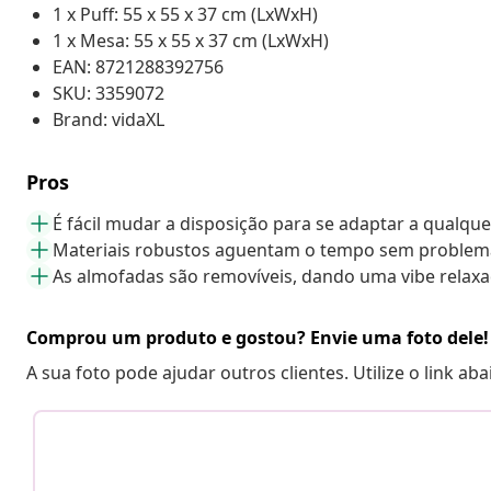
1 x Puff: 55 x 55 x 37 cm (LxWxH)
1 x Mesa: 55 x 55 x 37 cm (LxWxH)
EAN: 8721288392756
SKU: 3359072
Brand: vidaXL
Pros
É fácil mudar a disposição para se adaptar a qualqu
Materiais robustos aguentam o tempo sem problem
As almofadas são removíveis, dando uma vibe relax
Comprou um produto e gostou? Envie uma foto dele!
A sua foto pode ajudar outros clientes. Utilize o link ab