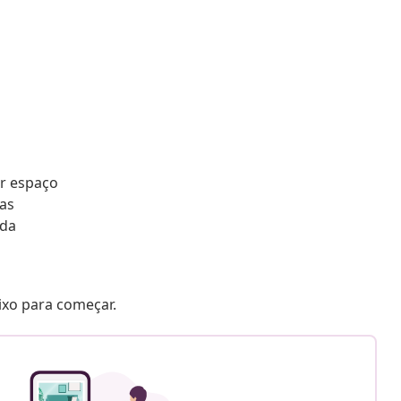
er espaço
as
ada
aixo para começar.