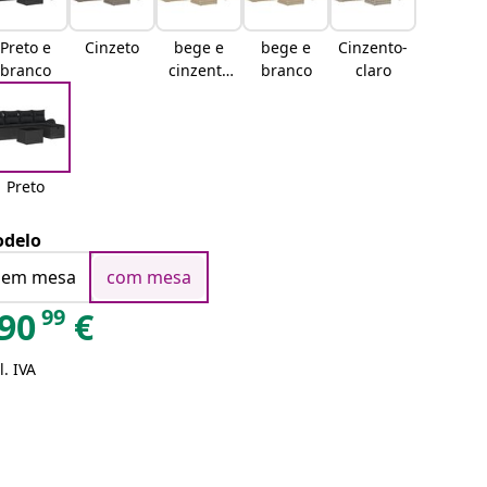
Preto e
Cinzeto
bege e
bege e
Cinzento-
branco
cinzento
branco
claro
claro
Preto
delo
sem mesa
com mesa
99
90
€
l. IVA