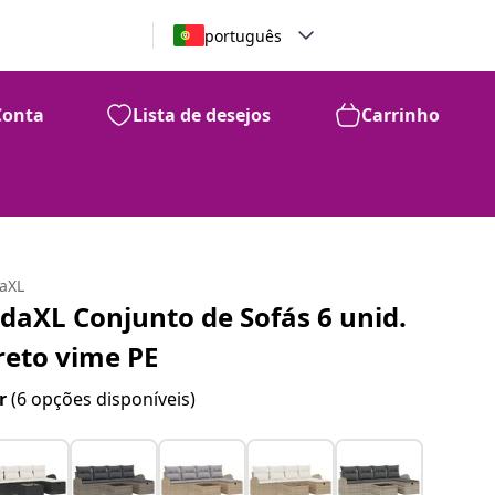
português
Conta
Lista de desejos
Carrinho
daXL
idaXL Conjunto de Sofás 6 unid.
reto vime PE
r
(6 opções disponíveis)