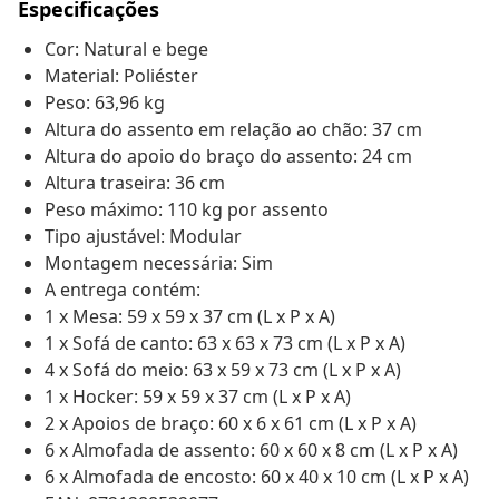
Especificações
Cor: Natural e bege
Material: Poliéster
Peso: 63,96 kg
Altura do assento em relação ao chão: 37 cm
Altura do apoio do braço do assento: 24 cm
Altura traseira: 36 cm
Peso máximo: 110 kg por assento
Tipo ajustável: Modular
Montagem necessária: Sim
A entrega contém:
1 x Mesa: 59 x 59 x 37 cm (L x P x A)
1 x Sofá de canto: 63 x 63 x 73 cm (L x P x A)
4 x Sofá do meio: 63 x 59 x 73 cm (L x P x A)
1 x Hocker: 59 x 59 x 37 cm (L x P x A)
2 x Apoios de braço: 60 x 6 x 61 cm (L x P x A)
6 x Almofada de assento: 60 x 60 x 8 cm (L x P x A)
6 x Almofada de encosto: 60 x 40 x 10 cm (L x P x A)