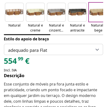
Natural
Natural e
Natural e
Natural e
Natural e
creme
cinzento-
antracite
bege
claro
Estilo do apoio de braço
adequado para Flat
99
554
€
Incl. IVA
Descrição
Esse conjunto de móveis pra fora junta estilo e
praticidade, criando um ponto focado e impactante
em qualquer jardim ou terraço. O design moderno
dele, com linhas limpas e poucos detalhes, traz