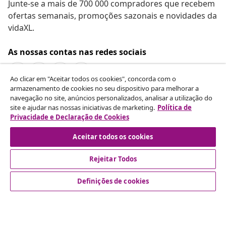
Junte-se a mais de 700 000 compradores que recebem
ofertas semanais, promoções sazonais e novidades da
vidaXL.
As nossas contas nas redes sociais
Ao clicar em "Aceitar todos os cookies", concorda com o
armazenamento de cookies no seu dispositivo para melhorar a
navegação no site, anúncios personalizados, analisar a utilização do
Rescindir o contrato
site e ajudar nas nossas iniciativas de marketing.
Política de
Envie um pedido de rescisão da sua encomenda.
Privacidade e Declaração de Cookies
Aceitar todos os cookies
Rescindir o contrato
Rejeitar Todos
Definições de cookies
Atendimento ao cliente
Empresas