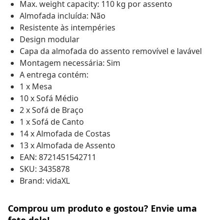
Max. weight capacity: 110 kg por assento
Almofada incluída: Não
Resistente às intempéries
Design modular
Capa da almofada do assento removível e lavável
Montagem necessária: Sim
A entrega contém:
1 x Mesa
10 x Sofá Médio
2 x Sofá de Braço
1 x Sofá de Canto
14 x Almofada de Costas
13 x Almofada de Assento
EAN: 8721451542711
SKU: 3435878
Brand: vidaXL
Comprou um produto e gostou? Envie uma