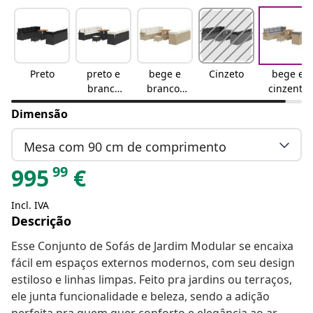
Preto
preto e
bege e
Cinzeto
bege e
branco
branco-
cinzento
nata
nata
claro
Dimensão
Mesa com 90 cm de comprimento
99
995
€
Incl. IVA
Descrição
Esse Conjunto de Sofás de Jardim Modular se encaixa
fácil em espaços externos modernos, com seu design
estiloso e linhas limpas. Feito pra jardins ou terraços,
ele junta funcionalidade e beleza, sendo a adição