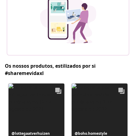
Os nossos produtos, estilizados por si
#sharemevidaxl
Postagem
lottegaatverhuizen
Postagem
boho.homestyle