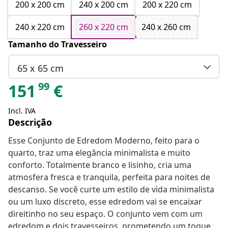
200 x 200 cm
240 x 200 cm
200 x 220 cm
240 x 220 cm
260 x 220 cm
240 x 260 cm
Tamanho do Travesseiro
65 x 65 cm
99
151
€
Incl. IVA
Descrição
Esse Conjunto de Edredom Moderno, feito para o
quarto, traz uma elegância minimalista e muito
conforto. Totalmente branco e lisinho, cria uma
atmosfera fresca e tranquila, perfeita para noites de
descanso. Se você curte um estilo de vida minimalista
ou um luxo discreto, esse edredom vai se encaixar
direitinho no seu espaço. O conjunto vem com um
edredom e dois travesseiros, prometendo um toque