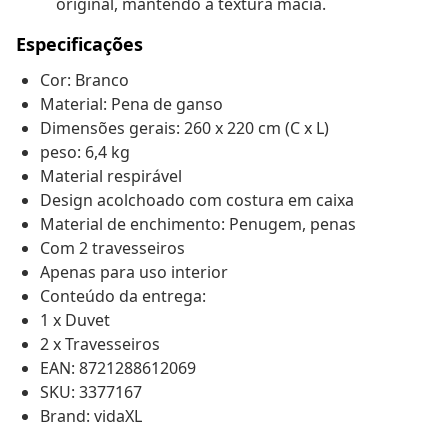
original, mantendo a textura macia.
Especificações
Cor: Branco
Material: Pena de ganso
Dimensões gerais: 260 x 220 cm (C x L)
peso: 6,4 kg
Material respirável
Design acolchoado com costura em caixa
Material de enchimento: Penugem, penas
Com 2 travesseiros
Apenas para uso interior
Conteúdo da entrega:
1 x Duvet
2 x Travesseiros
EAN: 8721288612069
SKU: 3377167
Brand: vidaXL