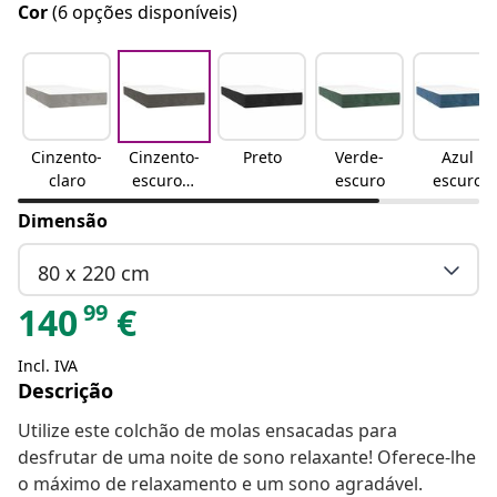
Cor
(6 opções disponíveis)
Cinzento-
Cinzento-
Preto
Verde-
Azul
claro
escuroCi
escuro
escuro
nzento
Dimensão
escuro
80 x 220 cm
99
140
€
Incl. IVA
Descrição
Utilize este colchão de molas ensacadas para
desfrutar de uma noite de sono relaxante! Oferece-lhe
o máximo de relaxamento e um sono agradável.