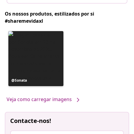
Os nossos produtos, estilizados por si
#sharemevidaxl
Postagem
Sonata
publicada
por
Veja como carregar imagens
Contacte-nos!