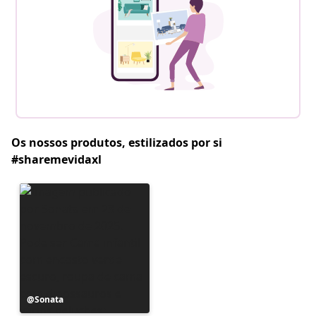
Os nossos produtos, estilizados por si
#sharemevidaxl
Postagem
Sonata
publicada