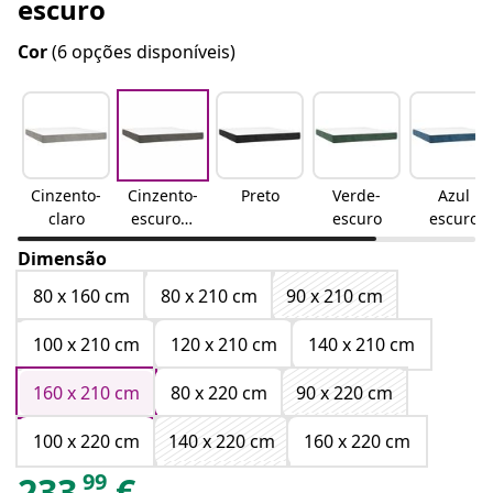
escuro
Cor
(6 opções disponíveis)
Cinzento-
Cinzento-
Preto
Verde-
Azul
claro
escuroCi
escuro
escuro
nzento
Dimensão
escuro
80 x 160 cm
80 x 210 cm
90 x 210 cm
100 x 210 cm
120 x 210 cm
140 x 210 cm
160 x 210 cm
80 x 220 cm
90 x 220 cm
100 x 220 cm
140 x 220 cm
160 x 220 cm
99
233
€