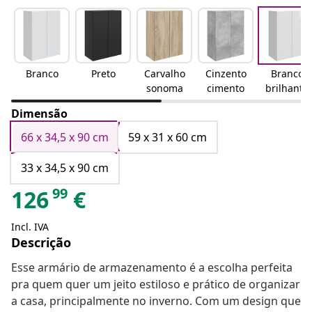
Branco
Preto
Carvalho
Cinzento
Branco
sonoma
cimento
brilhante
Dimensão
66 x 34,5 x 90 cm
59 x 31 x 60 cm
33 x 34,5 x 90 cm
99
126
€
Incl. IVA
Descrição
Esse armário de armazenamento é a escolha perfeita
pra quem quer um jeito estiloso e prático de organizar
a casa, principalmente no inverno. Com um design que