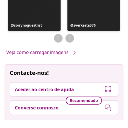
Postagem
sorrynoguestlist
Postagem
sverkesta376
publicada
publicada
por
por
Veja como carregar imagens
Contacte-nos!
Aceder ao centro de ajuda
Recomendado
Converse connosco