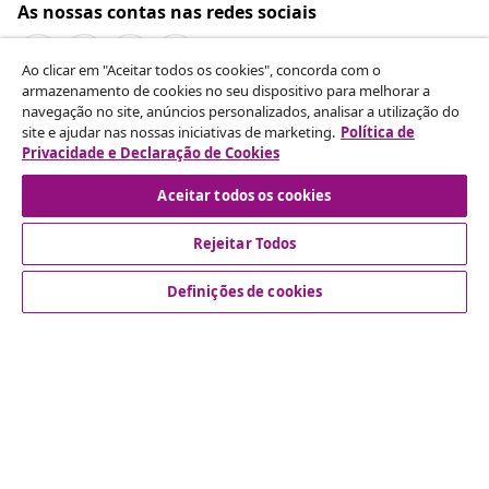
As nossas contas nas redes sociais
Ao clicar em "Aceitar todos os cookies", concorda com o
armazenamento de cookies no seu dispositivo para melhorar a
navegação no site, anúncios personalizados, analisar a utilização do
Rescindir o contrato
site e ajudar nas nossas iniciativas de marketing.
Política de
Envie um pedido de rescisão da sua encomenda.
Privacidade e Declaração de Cookies
Aceitar todos os cookies
Rescindir o contrato
Rejeitar Todos
Definições de cookies
Atendimento ao cliente
Empresas
vidaXL
Descubra mais