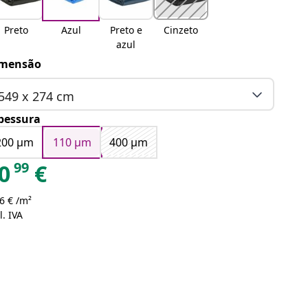
Preto
Azul
Preto e
Cinzeto
azul
mensão
549 x 274 cm
pessura
200 μm
110 μm
400 μm
99
0
€
6 € /m²
l. IVA