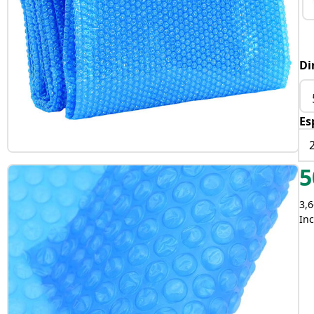
Di
Es
5
3,6
Inc