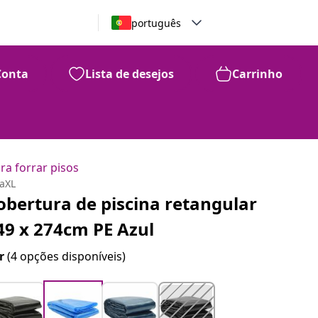
português
Conta
Lista de desejos
Carrinho
ra forrar pisos
daXL
obertura de piscina retangular
49 x 274cm PE Azul
r
(4 opções disponíveis)