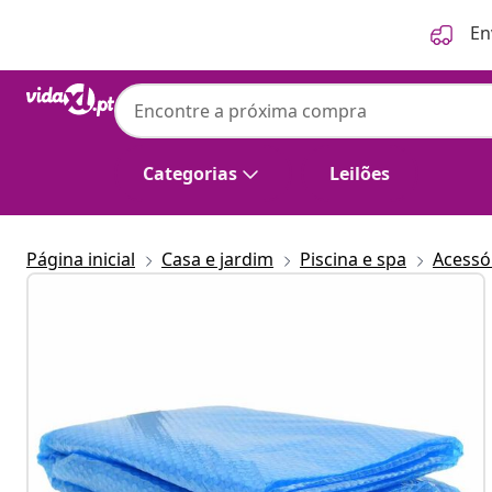
Anterior
Seguinte
En
Categorias
Leilões
Página inicial
Casa e jardim
Piscina e spa
Acessór